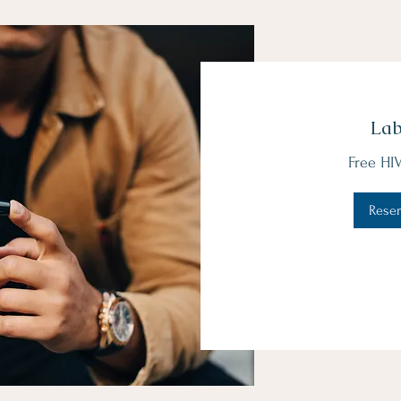
Lab
Free HIV
Reser