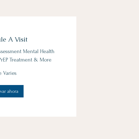
le A Visit
ssessment Mental Health
PrEP Treatment & More
e Varies
var ahora