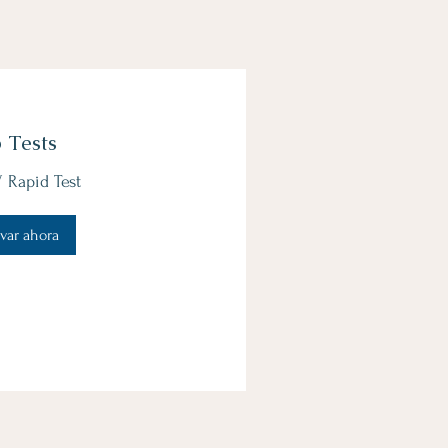
 Tests
 Rapid Test
var ahora