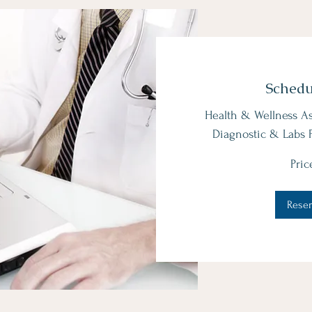
Schedu
Health & Wellness A
Diagnostic & Labs 
Price
Pric
Varies
Reser